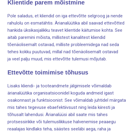
Klientide parem mõistmine
Pole saladus, et kliendid on iga ettevõtte selgroog ja nende
rahulolu on esmatähtis. Ärianalüütika abil saavad ettevõtted
hankida üksikasjalikku teavet klientide käitumise kohta. See
aitab paremini mõista, millistest kanalitest kliendid
tõenäolisemalt ostavad, milliste probleemidega nad seda
tehes kokku puutuvad, millal nad tõenäolisemalt ostavad
ja veel palju muud, mis ettevõtte tulemusi mõjutab.
Ettevõtte toimimise tõhusus
Lisaks kliendi- ja tooteandmete jälgimisele võimaldab
ärianalüütika organisatsioonidel koguda andmeid igast
osakonnast ja funktsioonist. See võimaldab juhtidel märgata
mis tahes tegevuse ebaefektiivsust ning leida kiiresti ja
tõhusalt lahendusi. Ärianalüüsi abil saate mis tahes
protsessirikke või tulemuslikkuse halvenemise peaaegu
reaalajas kindlaks teha, säästes seeläbi aega, raha ja