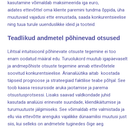
kasutamine võimaldab maksimeerida iga euro,
aidates ettevõttel oma kliente paremini tundma õppida, üha
muutuvaid vajadusi ette ennustada, saada konkurentsieelise
ning tuua turule uuenduslikke ideid ja tooteid.
Teadlikud andmetel põhinevad otsused
Lihtsal intuitsioonil põhinevate otsuste tegemine ei too
enam oodatud määral edu. Turuolukord muutub igapäevaselt
ja andmepõhiste otsuste tegemine annab ettevõtetele
soovitud konkurentsieelise. Ärianalüütika aitab koostada
täpseid prognoose ja strateegiaid faktilise teabe põhjal. See
toob kaasa ressursside aruka jaotamise ja parema
otsustusprotsessi. Lisaks saavad valdkondade juhid
kasutada analüüsi erinevate suundade, kliendikäitumise ja
turumuutuste jälgimiseks. See võimaldab ette valmistada ja
ellu viia ettevõtte arenguks vajalikke dünaamilisi muutusi just
siis, kui selleks on andmetele tuginedes õige aeg.