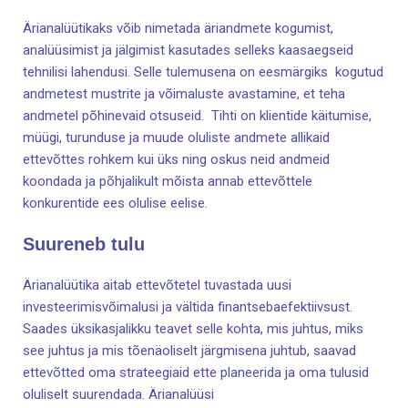
Ärianalüütikaks võib nimetada äriandmete kogumist,
analüüsimist ja jälgimist kasutades selleks kaasaegseid
tehnilisi lahendusi. Selle tulemusena on eesmärgiks kogutud
andmetest mustrite ja võimaluste avastamine, et teha
andmetel põhinevaid otsuseid. Tihti on klientide käitumise,
müügi, turunduse ja muude oluliste andmete allikaid
ettevõttes rohkem kui üks ning oskus neid andmeid
koondada ja põhjalikult mõista annab ettevõttele
konkurentide ees olulise eelise.
Suureneb tulu
Ärianalüütika aitab ettevõtetel tuvastada uusi
investeerimisvõimalusi ja vältida finantsebaefektiivsust.
Saades üksikasjalikku teavet selle kohta, mis juhtus, miks
see juhtus ja mis tõenäoliselt järgmisena juhtub, saavad
ettevõtted oma strateegiaid ette planeerida ja oma tulusid
oluliselt suurendada. Ärianalüüsi