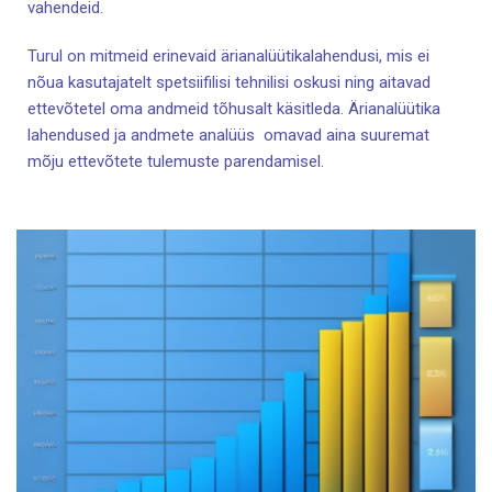
vahendeid.
Turul on mitmeid erinevaid ärianalüütikalahendusi, mis ei
nõua kasutajatelt spetsiifilisi tehnilisi oskusi ning aitavad
ettevõtetel oma andmeid tõhusalt käsitleda. Ärianalüütika
lahendused ja andmete analüüs omavad aina suuremat
mõju ettevõtete tulemuste parendamisel.